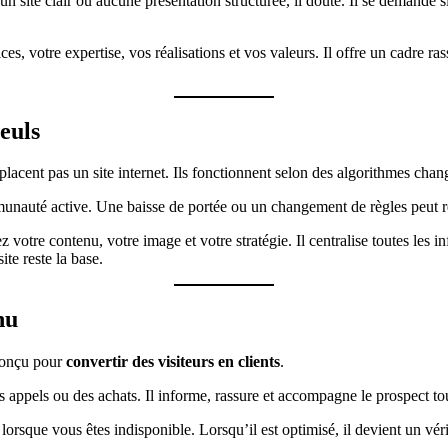
 site clair ou aucune présentation structurée, il doute. Il se demande si l’
ces, votre expertise, vos réalisations et vos valeurs. Il offre un cadre ras
euls
placent pas un site internet. Ils fonctionnent selon des algorithmes chan
auté active. Une baisse de portée ou un changement de règles peut réd
z votre contenu, votre image et votre stratégie. Il centralise toutes les
te reste la base.
nu
 conçu pour
convertir des visiteurs en clients
.
es appels ou des achats. Il informe, rassure et accompagne le prospect to
rsque vous êtes indisponible. Lorsqu’il est optimisé, il devient un vérit