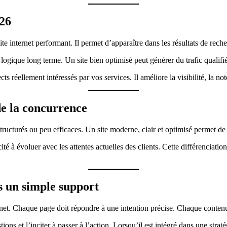
026
ite internet performant. Il permet d’apparaître dans les résultats de rec
logique long terme. Un site bien optimisé peut générer du trafic qualifi
 réellement intéressés par vos services. Il améliore la visibilité, la notor
de la concurrence
tructurés ou peu efficaces. Un site moderne, clair et optimisé permet 
ité à évoluer avec les attentes actuelles des clients. Cette différenciati
as un simple support
rnet. Chaque page doit répondre à une intention précise. Chaque contenu
ions et l’inciter à passer à l’action. Lorsqu’il est intégré dans une straté