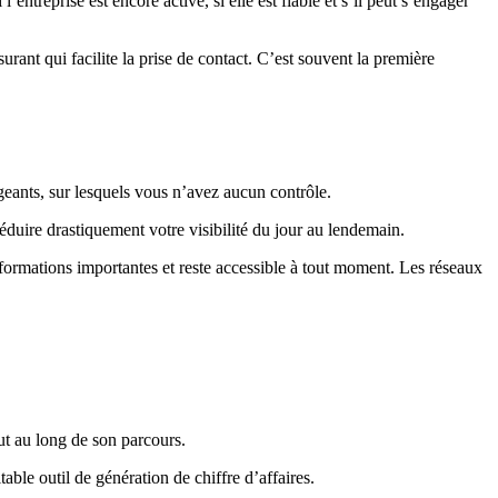
entreprise est encore active, si elle est fiable et s’il peut s’engager
surant qui facilite la prise de contact. C’est souvent la première
geants, sur lesquels vous n’avez aucun contrôle.
uire drastiquement votre visibilité du jour au lendemain.
 informations importantes et reste accessible à tout moment. Les réseaux
ut au long de son parcours.
able outil de génération de chiffre d’affaires.