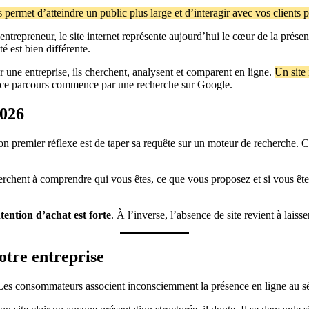
us permet d’atteindre un public plus large et d’interagir avec vos clients p
trepreneur, le site internet représente aujourd’hui le cœur de la présen
é est bien différente.
ne entreprise, ils cherchent, analysent et comparent en ligne.
Un site 
 ce parcours commence par une recherche sur Google.
2026
on premier réflexe est de taper sa requête sur un moteur de recherche. Ce
erchent à comprendre qui vous êtes, ce que vous proposez et si vous êtes
tention d’achat est forte
. À l’inverse, l’absence de site revient à laiss
votre entreprise
. Les consommateurs associent inconsciemment la présence en ligne au sé